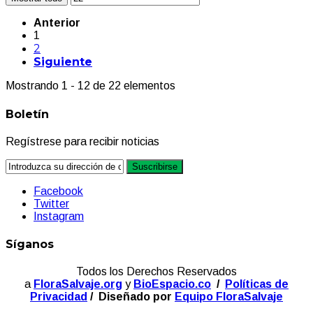
Anterior
1
2
Siguiente
Mostrando 1 - 12 de 22 elementos
Boletín
Regístrese para recibir noticias
Suscribirse
Facebook
Twitter
Instagram
Síganos
Todos los Derechos Reservados
a
FloraSalvaje.org
y
BioEspacio.co
/
Políticas de
Privacidad
/ Diseñado por
Equipo FloraSalvaje