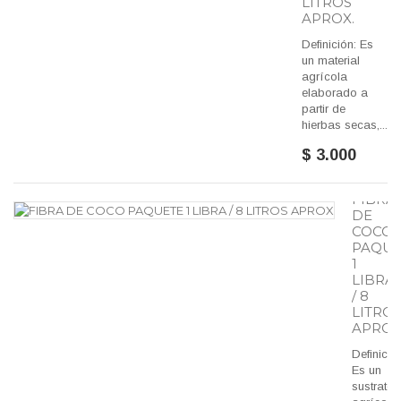
LITROS
APROX.
Definición: Es
un material
agrícola
elaborado a
partir de
hierbas secas,...
$ 3.000
FIBRA
DE
COCO
PAQUE
1
LIBRA
/ 8
LITRO
APRO
Definició
Es un
sustrato