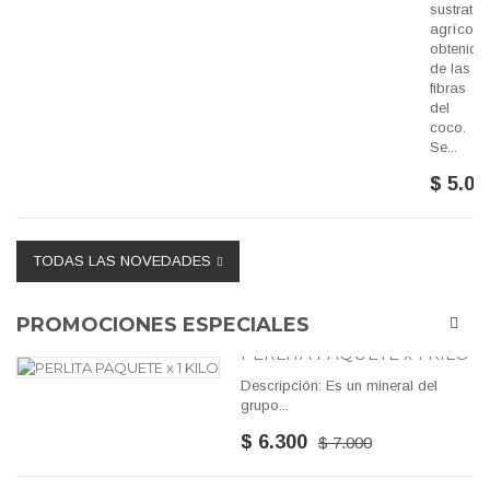
sustrato
agrícola
obtenido
de las
fibras
del
coco.
Se...
$ 5.00
TODAS LAS NOVEDADES
PROMOCIONES ESPECIALES
PERLITA PAQUETE x 1 KILO
Descripción: Es un mineral del
grupo...
$ 6.300
$ 7.000