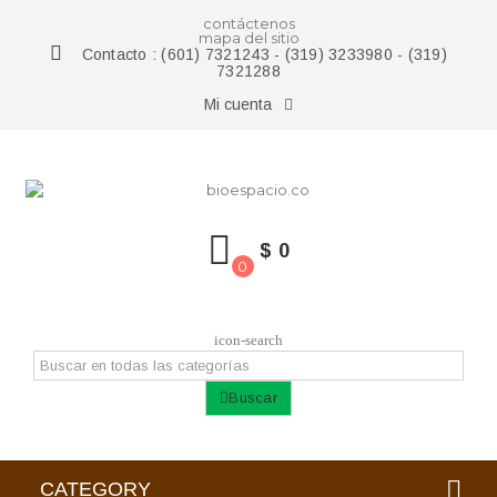
contáctenos
mapa del sitio
Contacto :
(601) 7321243 - (319) 3233980 - (319)
7321288
Mi cuenta
$ 0
0
icon-search
Buscar
CATEGORY