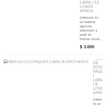
LIBRA / 3,5
LITROS
APROX.
Definición: Es
un material
agrícola
elaborado a
partir de
hierbas secas,...
$ 3.000
FIBRA
DE
COCO
PAQUE
1
LIBRA
/ 8
LITRO
APRO
Definició
Es un