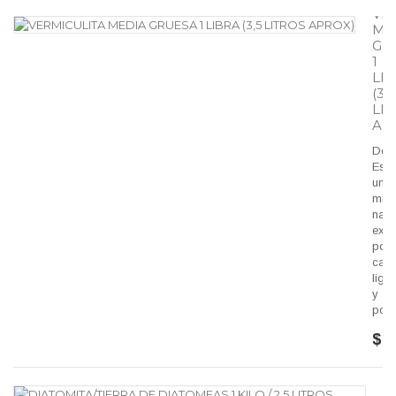
VE
ME
GR
1
LI
(3,5
LI
AP
Defi
Es
un
mine
natu
exp
por
calor
lige
y
poro
$ 1
D