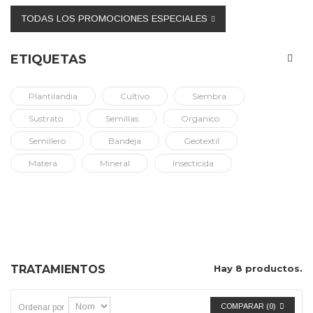
TODAS LOS PROMOCIONES ESPECIALES
ETIQUETAS
Plantilandia
Cultivo
Siembra
Sustrato
Semillas
Organico
Semillero
Bandeja
Geotextil
Matera
Mineral
Insecticida
TRATAMIENTOS
TRATAMIENTOS
Hay 8 productos.
COMPARAR (
0
)
Ordenar por