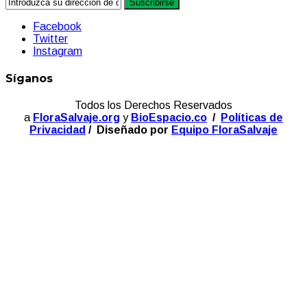
Suscribirse
Facebook
Twitter
Instagram
Síganos
Todos los Derechos Reservados
a
FloraSalvaje.org
y
BioEspacio.co
/
Políticas de
Privacidad
/ Diseñado por
Equipo FloraSalvaje