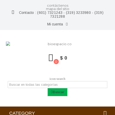
contáctenos
mapa del sitio
Contacto :
(601) 7321243 - (319) 3233980 - (319)
7321288
Mi cuenta
$ 0
0
icon-search
Buscar
CATEGORY