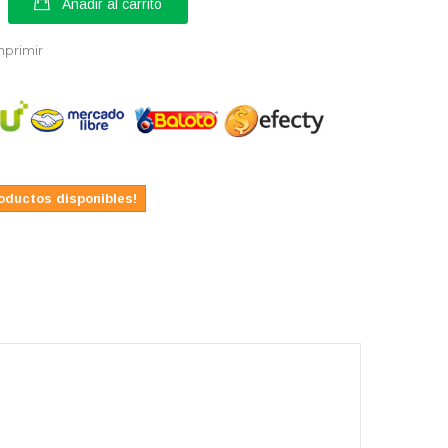
Añadir al carrito
mprimir
oductos disponibles!