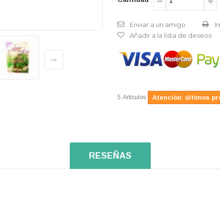
Enviar a un amigo
I
Añadir a la lista de deseos
5
Artículos
Atención: últimos pr
RESEÑAS