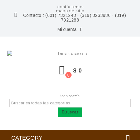
contáctenos
mapa del sitio
Contacto :
(601) 7321243 - (319) 3233980 - (319)
7321288
Mi cuenta
$ 0
0
icon-search
Buscar
CATEGORY