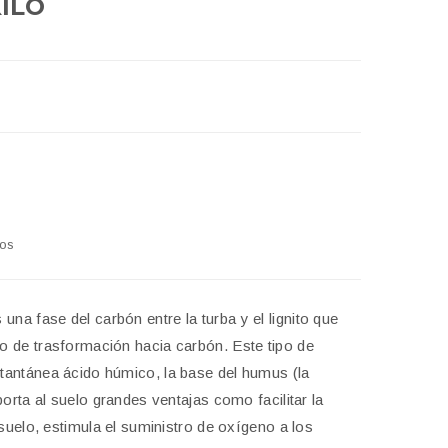
KILO
dos
 una fase del carbón entre la turba y el lignito que
 de trasformación hacia carbón. Este tipo de
antánea ácido húmico, la base del humus (la
porta al suelo grandes ventajas como facilitar la
 suelo, estimula el suministro de oxígeno a los