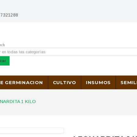
) 7321288
rch
car
DE GERMINACION
CULTIVO
INSUMOS
SEMIL
NARDITA 1 KILO