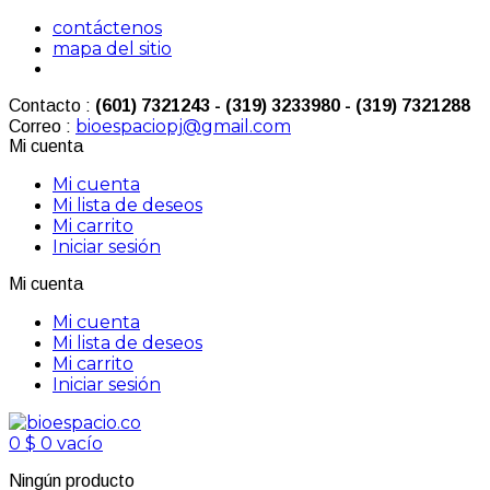
contáctenos
mapa del sitio
Contacto :
(601) 7321243 - (319) 3233980 - (319) 7321288
bioespaciopj@gmail.com
Correo :
Mi cuenta
Mi cuenta
Mi lista de deseos
Mi carrito
Iniciar sesión
Mi cuenta
Mi cuenta
Mi lista de deseos
Mi carrito
Iniciar sesión
0
$ 0
vacío
Ningún producto